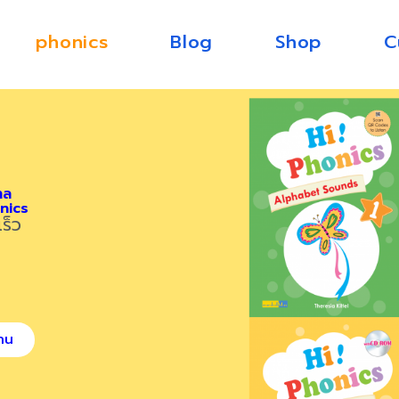
phonics
Blog
Shop
C
าล
onics
เร็ว
้าน